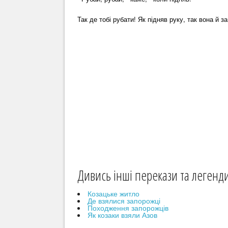
Так де тобі рубати! Як підняв руку, так вона й за
Дивись інші перекази та легенд
Козацьке житло
Де взялися запорожці
Походження запорожців
Як козаки взяли Азов