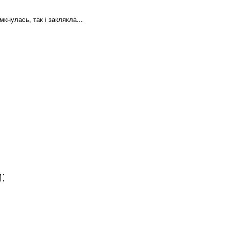
мкнулась, так і заклякла...
и: