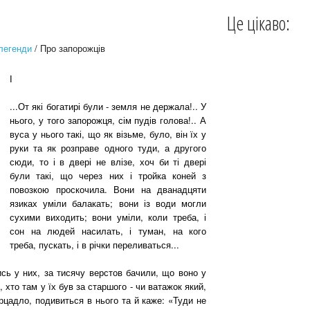
Це цікаво:
легенди
/ Про запорожців
І
...От які богатирі були - земля не держала!.. У
нього, у того запорожця, сім пудів голова!.. А
вуса у нього такі, що як візьме, було, він їх у
руки та як розправе одного туди, а другого
сюди, то і в двері не влізе, хоч би ті двері
були такі, що через них і тройка коней з
повозкою проскочила. Вони на дванадцяти
язиках уміли балакать; вони із води могли
сухими виходить; вони уміли, коли треба, і
сон на людей насилать, і туман, на кого
треба, пускать, і в річки переливаться...
сь у них, за тисячу верстов бачили, що воно у
н, хто там у їх був за старшого - чи ватажок який,
ерцадло, подивиться в нього та й каже: «Туди не