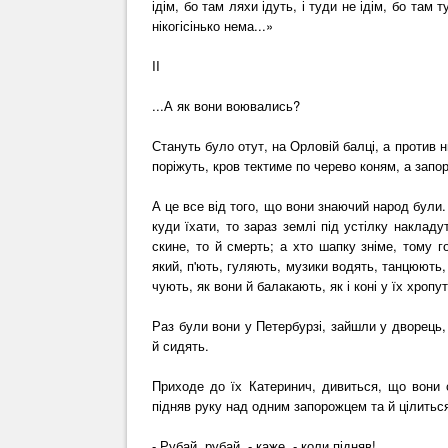
ідім, бо там ляхи ідуть, і туди не ідім, бо там 
нікогісінько нема...»
II
...А як вони воювались?
Стануть було отут, на Орловій балці, а против 
поріжуть, кров тектиме по черево коням, а запо
А це все від того, що вони знаючий народ були. Н
куди їхати, то зараз землі під устілку наклад
скине, то й смерть; а хто шапку зніме, тому го
який, п'ють, гуляють, музики водять, танцюють, а
чують, як вони й балакають, як і коні у їх хропут
Раз були вони у Петербурзі, зайшли у дворець,
й сидять.
Приходе до їх Катеринич, дивиться, що вони с
підняв руку над одним запорожцем та й цілиться
- Рубай, рубай, - каже, - коли підняв!