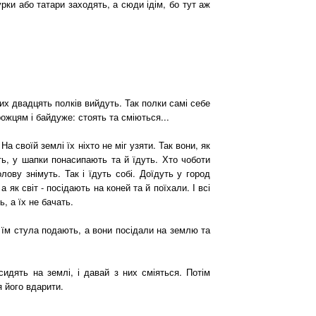
турки або татари заходять, а сюди ідім, бо тут аж
них двадцять полків вийдуть. Так полки самі себе
рожцям і байдуже: стоять та сміються...
а своїй землі їх ніхто не міг узяти. Так вони, як
уть, у шапки понасипають та й їдуть. Хто чоботи
лову знімуть. Так і їдуть собі. Доїдуть у город
 як світ - посідають на коней та й поїхали. І всі
ь, а їх не бачать.
 їм стула подають, а вони посідали на землю та
идять на землі, і давай з них сміяться. Потім
 його вдарити.