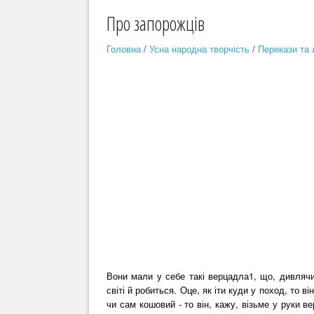
Про запорожців
Головна
/
Усна народна творчість
/
Перекази та 
Вони мали у себе такі верцадла1, що, дивлячи
світі й робиться. Оце, як іти куди у поход, то ві
чи сам кошовий - то він, кажу, візьме у руки в