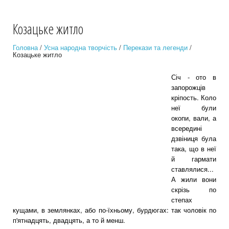
Козацьке житло
Головна
/
Усна народна творчість
/
Перекази та легенди
/
Козацьке житло
Січ - ото в
запорожців
кріпость. Коло
неї були
окопи, вали, а
всередині
дзвіниця була
така, що в неї
й гармати
ставлялися...
А жили вони
скрізь по
степах
кущами, в землянках, або по-їхньому, бурдюгах: так чоловік по
п'ятнадцять, двадцять, а то й менш.