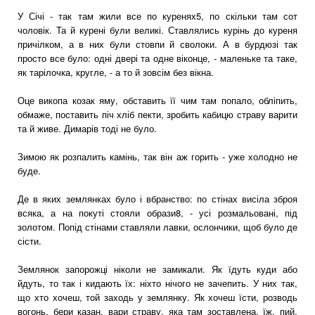
У Січі - так там жили все по куренях5, по скільки там сот
чоловік. Та й курені були великі. Ставлялись курінь до куреня
причілком, а в них були стовпи й сволоки. А в бурдюзі так
просто все було: одні двері та одне віконце, - маленьке та таке,
як тарілочка, кругле, - а то й зовсім без вікна.
Оце викопа козак яму, обставить її чим там попало, обліпить,
обмаже, поставить піч хліб пекти, зробить кабицю страву варити
та й живе. Димарів тоді не було.
Зимою як розпалить камінь, так він аж горить - уже холодно не
буде.
Де в яких землянках було і вбранство: по стінах висіла зброя
всяка, а на покуті стояли образи8, - усі розмальовані, під
золотом. Попід стінами ставляли лавки, ослончики, щоб було де
сісти.
Землянок запорожці ніколи не замикали. Як їдуть куди або
йдуть, то так і кидають їх: ніхто нічого не зачепить. У них так,
що хто хочеш, той заходь у землянку. Як хочеш їсти, розводь
вогонь, бери казан, вари страву, яка там зоставлена, їж, пий,