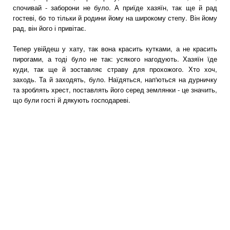
спочивай - заборони не було. А приїде хазяїн, так ще й рад
гостеві, бо то тільки й родини йому на широкому степу. Він йому
рад, він його і привітає.
Тепер увійдеш у хату, так вона красить кутками, а не красить
пирогами, а тоді було не так: усякого нагодують. Хазяїн їде
куди, так ще й зоставляє страву для прохожого. Хто хоч,
заходь. Та й заходять, було. Наїдяться, нап'ються на дурничку
та зроблять хрест, поставлять його серед землянки - це значить,
що були гості й дякують господареві.