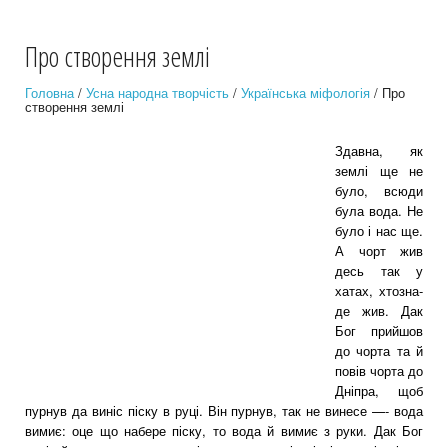
Про створення землі
Головна
/
Усна народна творчість
/
Українська міфологія
/ Про
створення землі
Здавна, як
землі ще не
було, всюди
була вода. Не
було і нас ще.
А чорт жив
десь так у
хатах, хтозна-
де жив. Дак
Бог прийшов
до чорта та й
повів чорта до
Дніпра, щоб
пурнув да виніс піску в руці. Він пурнув, так не винесе —- вода
вимиє: оце що набере піску, то вода й вимиє з руки. Дак Бог