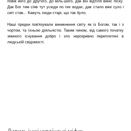
повів його до другого, до міль-шого, дак він відтіля виніс піску.
Дак Бог тим сіяв тут усюди по тих водах, дак стало вже сухо і
світ став... Кажуть люди старі, що так було.
Наші предки пов'язували виникнення світу як із Богом, так і з
чортом, та їхньою діяльністю. Таким чином, від самого початку
земного існування добро і зло нерозривно переплетені в
людській свідомості.