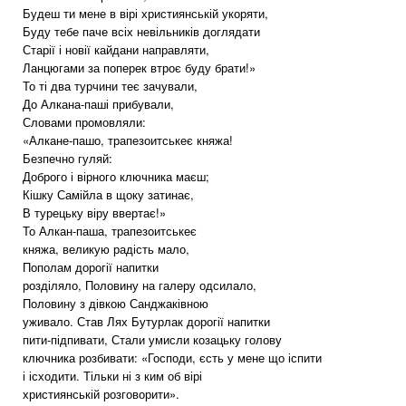
Будеш ти мене в вірі християнській укоряти,
Буду тебе паче всіх невільників доглядати
Старії і новії кайдани направляти,
Ланцюгами за поперек втроє буду брати!»
То ті два турчини теє зачували,
До Алкана-паші прибували,
Словами промовляли:
«Алкане-пашо, трапезоитськеє княжа!
Безпечно гуляй:
Доброго і вірного ключника маєш;
Кішку Самійла в щоку затинає,
В турецьку віру ввертає!»
То Алкан-паша, трапезоитськеє
княжа, великую радість мало,
Пополам дорогії напитки
розділяло, Половину на галеру одсилало,
Половину з дівкою Санджаківною
уживало. Став Лях Бутурлак дорогії напитки
пити-підпивати, Стали умисли козацьку голову
ключника розбивати: «Господи, єсть у мене що іспити
і ісходити. Тільки ні з ким об вірі
християнській розговорити».