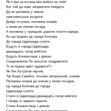
Як я був на останці віка мойого на тебе!
Бог тобі да поміг неприятеля побідити,
Да не умітимеш у землю
християнськую входити!
Добре ти учини: половину козаків
у окови до опачин посади,
А половину у турецькеє дорогеє плаття наряди,
Бо ще будемо од города Козлова
До города Цареграда гуляти,
Будуть із города Цареграда
дванадцять галер вибігати,
Будуть Алкана-пашу з дівкою
Санджаківною По зальотах поздравляти,
То як будеш одвіт оддавати?»
Як Лях Бутурлак научив,
Так Кішка Самійло, гетьман запорозький, учинив:
Половину козаків до опачин у окови посадив,
од города Козлова до города
Цареграда гуляти,
Стали із Цареграда дванадцять галер вибігати
І галеру із гармати торкати,
Стали Алкана-пашу з дівкою
Санджаківною По зальотах поздравляти.