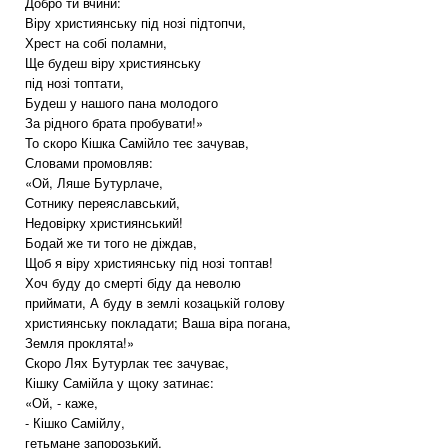
Добро ти вчини:
Віру християнську під нозі підтопчи,
Хрест на собі поламни,
Ще будеш віру християнську
під нозі топтати,
Будеш у нашого пана молодого
За рідного брата пробувати!»
То скоро Кішка Самійло теє зачував,
Словами промовляв:
«Ой, Ляше Бутурлаче,
Сотнику переяславський,
Недовірку християнський!
Бодай же ти того не діждав,
Щоб я віру християнську під нозі топтав!
Хоч буду до смерті біду да неволю
приймати, А буду в землі козацькій голову
християнську покладати; Ваша віра погана,
Земля проклята!»
Скоро Лях Бутурлак теє зачуває,
Кішку Самійла у щоку затинає:
«Ой, - каже,
- Кішко Самійлу,
гетьмане запорозький,