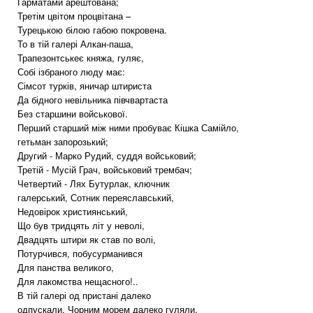
Гарматами арештована;
Третім цвітом процвітана –
Турецькою білою габою покровена.
То в тій галері Алкан-паша,
Трапезонтськеє княжа, гуляє,
Собі ізбраного люду має:
Сімсот турків, яничар штириста
Да бідного невільника півчвартаста
Без старшини войськової.
Перший старший між ними пробуває Кішка Самійло,
гетьман запорозький;
Другий - Марко Рудий, суддя войськовий;
Третій - Мусій Грач, войськовий трембач;
Четвертий - Лях Бутурлак, ключник
галерський, Сотник переяславський,
Недовірок християнський,
Що був тридцять літ у неволі,
Двадцять штири як став по волі,
Потурчився, побусурманився
Для панства великого,
Для лакомства нещасного!..
В тій галері од пристані далеко
одпускали, Чорним морем далеко гуляли,