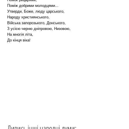
Поміж добрими молодцями...
Утверди, Боже, люду царського,
Народу християнського,
Війська запорозького, Донського,
З усією черню дніпровою, Низовою,
На многія літа,
До кінця віка!
Дивись інші народні думи: