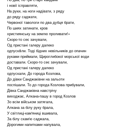
і новії ісправляти,
На руки, на ноги надівати, з ряду
до ряду саджати,
Червоної тавологи по два дубця брати,
По шиях затинати, кров
християнську на землю проливати!»
Скоро-то сеє зачували,
Од пристані галеру далеко
одпуск&пи. Тоді бідних невільників до опачин
руками приймали, Щироглибокої морської води
доставали. Скоро-то сеє зачували,
Од пристані галеру далеко
одпускали, До города Козлова,
До дівки Санджаківни на зальоти
поспішали. То до города Козлова прибували,
Дівка Санджаківна навстрічу
виходжає, Алкана-пашу в город Козлов
Зо всім військом затягала,
Алкана за білу руку брала,
У світлиці-кам'яниці вшивала,
За білу скам'ю саджала,
Дорогими напитками напувала,