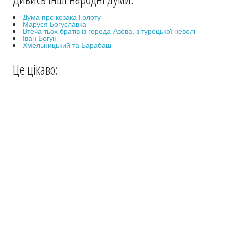
Дума про козака Голоту
Маруся Богуславка
Втеча тьох братів із города Азова, з турецької неволі
Іван Богун
Хмельницький та Барабаш
Це цікаво: