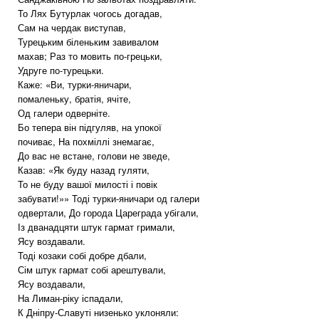
То Лях Бутурлак чогось догадав,
Сам на чердак виступав,
Турецьким біленьким завивалом
махав; Раз то мовить по-грецьки,
Удруге по-турецьки.
Каже: «Ви, турки-яничари,
помаленьку, братія, ячіте,
Од галери одверніте.
Бо тепера він підгуляв, на упокої
почиває, На похміллі знемагає,
До вас не встане, голови не зведе,
Казав: «Як буду назад гуляти,
То не буду вашої милості і повік
забувати!»» Тоді турки-яничари од галери
одвертали, До города Цареграда убігали,
Із дванадцяти штук гармат гримали,
Ясу воздавали.
Тоді козаки собі добре дбали,
Сім штук гармат собі арештували,
Ясу воздавали,
На Лиман-ріку іспадали,
К Дніпру-Славуті низенько уклоняли: