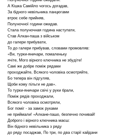
А Кішка Самійло чогось догадав,
За бідного невільника ланцюгами
втроє себе прийняв,
Полуночної години ожидав.
Стала полуночная година наступати,
Став Алкан-паша з військом
до галери прибувати,
То до галери прибував, словами промовляв:
«Ви, турки-яничари, помаленьку
ячіте, Мого вірного ключника не збудіте!
Самі же добре поміж рядами
проходжайте, Всякого чоловіка осмотряйте,
Бо тепера він підгуляв,
Щоби кому пільги не дав».
То турки-яничари свічі у руки брали,
Поміж рядів проходжали,
Всякого чоловіка осмотряли,
Бог поміг - за замок руками
не приймали! «Алкане-пашо, безпечно почивай!
Доброго і вірного ключника маєш:
Він бідного невільника з ряду
до ряду посаджав, По три, по два старії кайдани