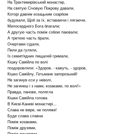
На Трахтемирівський монастир,
На святую Січовую Покрову давали,
Которі давнім козацьким скарбом
будували, Щоб за їх, вставаючи і лягаючи,
Милосердного Бога благали;
А другую часть поміж собою паювали;
А третюю часть брали,
Очертами сідали,
Пили да гуляли,
Із семип'ядних пищалей гримали,
Кішку Самійла по волі
поздоровляли: «Здоров, - кажуть, - здоров,
Кішко Самійлу, Гетьмане запорозький!
Не загинув єси у неволі,
Не загинеш і з нами, козаками, по волі!»
Правда, панове, полягла
Кішки Самійла голова
В Києві-Каневі монастирі...
Слава не вмре, не поляже!
Буде слава славна
Поміж козаками,
Поміж друзями,
Поміж рицарями,