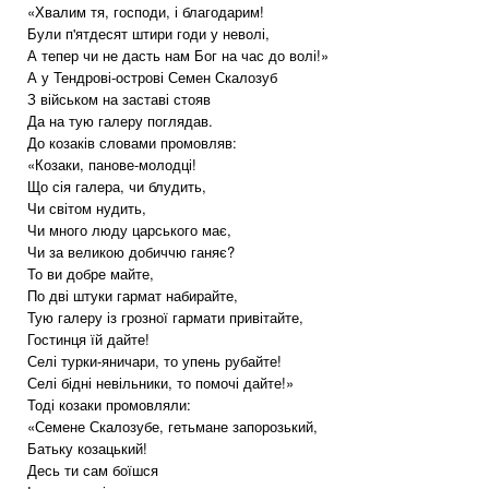
«Хвалим тя, господи, і благодарим!
Були п'ятдесят штири годи у неволі,
А тепер чи не дасть нам Бог на час до волі!»
А у Тендрові-острові Семен Скалозуб
З військом на заставі стояв
Да на тую галеру поглядав.
До козаків словами промовляв:
«Козаки, панове-молодці!
Що сія галера, чи блудить,
Чи світом нудить,
Чи много люду царського має,
Чи за великою добиччю ганяє?
То ви добре майте,
По дві штуки гармат набирайте,
Тую галеру із грозної гармати привітайте,
Гостинця їй дайте!
Селі турки-яничари, то упень рубайте!
Селі бідні невільники, то помочі дайте!»
Тоді козаки промовляли:
«Семене Скалозубе, гетьмане запорозький,
Батьку козацький!
Десь ти сам боїшся