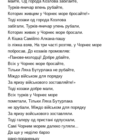
майте, Од города Козлова забігайте,
Турків-яничар впень рубайте,
Которих живцем у Чорнеє море бросайте!»
Тоді козаки од города Козлова
забігали, Турків-яничар упень рубали,
Которих живих у Чорнеє море бросали.
А Кішка Самійло Алкана-пашу
із ліжка взяв, На три часті розтяв, у Чорнеє море
побросав, До козаків промовляв:
«Панове-молодці! Добре дбайте,
Всіх у Чорнеє море бросайте,
Тільки Ляха Бутурлака не рубайте,
Міждо військом для порядку
За яризу військового зоставляйте!»
Тоді козаки добре мали,
Всіх турків у Чорнеє море
пометали, Тільки Ляха Бутурлака
не зрубали, Міждо військом для порядку
За яризу войськового зоставляли.
Тоді галеру од пристані одпускали,
Самі Чорним морем далеко гуляли...
Да ще у неділю барзо
рано-пораненьку