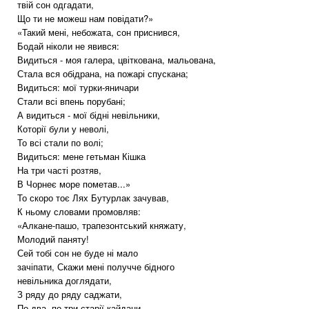
твій сон одгадати,
Що ти не можеш нам повідати?»
«Такий мені, небожата, сон приснився,
Бодай ніколи не явився:
Видиться - моя галера, цвіткована, мальована,
Стала вся обідрана, на пожарі спускана;
Видиться: мої турки-яничари
Стали всі впень порубані;
А видиться - мої бідні невільники,
Которії були у неволі,
То всі стали по волі;
Видиться: мене гетьман Кішка
На три часті розтяв,
В Чорнеє море пометав...»
То скоро тоє Лях Бутурлак зачував,
К ньому словами промовляв:
«Алкане-пашо, трапезонтський княжату,
Молодий паняту!
Сей тобі сон не буде ні мало
зачіпати, Скажи мені получче бідного
невільника доглядати,
З ряду до ряду саджати,
По два, по три старії кайдани