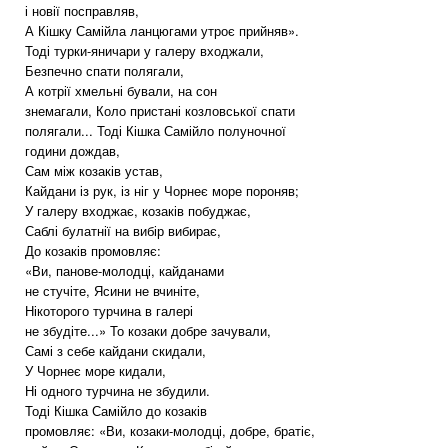
і новії посправляв,
А Кішку Самійла ланцюгами утроє прийняв».
Тоді турки-яничари у галеру входжали,
Безпечно спати полягали,
А котрії хмельні бували, на сон
знемагали, Коло пристані козловської спати
полягали... Тоді Кішка Самійло полуночної
години дождав,
Сам між козаків устав,
Кайдани із рук, із ніг у Чорнеє море пороняв;
У галеру входжає, козаків побуджає,
Саблі булатнії на вибір вибирає,
До козаків промовляє:
«Ви, панове-молодці, кайданами
не стучіте, Ясини не вчиніте,
Нікоторого турчина в галері
не збудіте...» То козаки добре зачували,
Самі з себе кайдани скидали,
У Чорнеє море кидали,
Ні одного турчина не збудили.
Тоді Кішка Самійло до козаків
промовляє: «Ви, козаки-молодці, добре, братіє,