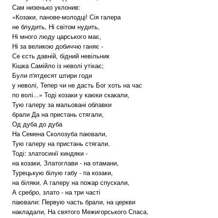
Сам низенько уклонив:
«Козаки, панове-молодці! Сія галера
не блудить, Ні світом нудить,
Ні много люду царського має,
Ні за великою добиччю ганяє -
Се єсть давній, бідний невільник
Кішка Самійло із неволі утікає;
Були п'ятдесят штири годи
у неволі, Тепер чи не дасть Бог хоть на час
по волі...» Тоді козаки у каюки скакали,
Тую галеру за мальовані облавки
брали Да на пристань стягали,
Од дуба до дуба
На Семена Сколозуба паювали,
Тую галеру на пристань стягали.
Тоді: златосинії киндяки -
на козаки, Златоглави - на отамани,
Турецькую білую габу - па козаки,
на біляки. А галеру на пожар спускали,
А сребро, злато - на три часті
паювали: Первую часть брали, на церкви
накладали, На святого Межигорського Спаса,