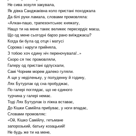
Не сива зозуля закувала,
Як дівка Санджаківна коло пристані походжала
Да білі руки ламала, словами промовляла:
«Алкан-пашо, трапезонтськеє княжату,
Нащо ти на мене такеє великеє пересердіє маєш,
Що од мене сьогодні барзо рано виїжджаєш?
Когда би була од отця і матусі
Сорома і наруги прийняла,
З тобою хоч єдину ніч переночувала!..»
Скоро ся теє промовляли,
Галеру од пристані одпускали,
Самі Чорним морем далеко гуляли.
А ще у неділеньку, у полуденну й годину,
Лях Бутурлак од сна пробуджає,
По галері поглядає, що не єдиного
турчина у галері немає.
Тоді Лях Бутурлак із ліжка вставає,
До Кішки Самійла прибуває, у ноги впадає,
Словами промовляє:
«Ой, Кішко Самійлу, гетьмане
запорозький, батьку козацький!
Не будь же ти на мене,