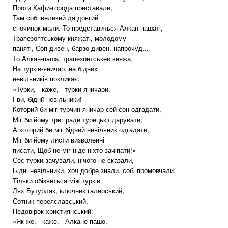
Проти Кафи-города приставали,
Там собі великий да довгий
спочинок мали. То представиться Алкан-пашаті,
Трапезоптському княжаті, молодому
паняті, Соп дивен, барзо дивен, напрочуд...
То Алкан-паша, трапезонтськеє княжа,
На турків-яничар, на бідних
невільників покликає:
«Турки, - каже, - турки-яничари,
І ви, біднії невільники!
Которий би міг турчин-яничар сей сон одгадати,
Міг би йому три гради турецькії дарувати;
А которий би міг бідний невільник одгадати,
Міг би йому листи визволенні
писати, Щоб не міг ніде ніхто зачіпати!»
Сеє турки зачували, нічого не сказали,
Бідні невільники, хоч добре знали, собі промовчали.
Тільки обізветься між турків
Лях Бутурлак, ключник галерський,
Сотник переяславський,
Недовірок християнський:
«Як же, - каже, - Алкане-пашо,