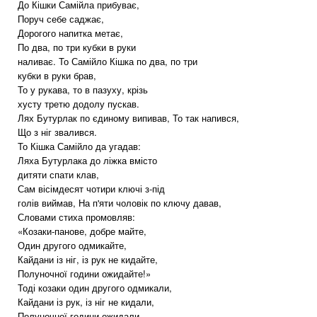
До Кішки Самійла прибуває,
Поруч себе саджає,
Дорогого напитка метає,
По два, по три кубки в руки
наливає. То Самійло Кішка по два, по три
кубки в руки брав,
То у рукава, то в пазуху, крізь
хусту третю додолу пускав.
Лях Бутурлак по єдиному випивав, То так напився,
Що з ніг звалився.
То Кішка Самійло да угадав:
Ляха Бутурлака до ліжка вмісто
дитяти спати клав,
Сам вісімдесят чотири ключі з-під
голів виймав, На п'яти чоловік по ключу давав,
Словами стиха промовляв:
«Козаки-панове, добре майте,
Один другого одмикайте,
Кайдани із ніг, із рук не кидайте,
Полуночної години ожидайте!»
Тоді козаки один другого одмикали,
Кайдани із рук, із ніг не кидали,
Полуночної години ожидали.