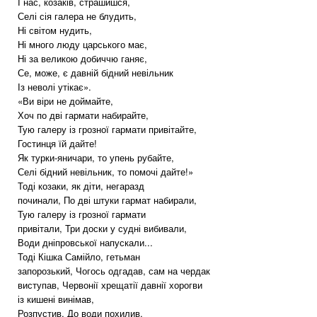
І нас, козаків, страшишся,
Селі сія галера не блудить,
Ні світом нудить,
Ні много люду царського має,
Ні за великою добиччю ганяє,
Се, може, є давній бідний невільник
Із неволі утікає».
«Ви віри не доймайте,
Хоч по дві гармати набирайте,
Тую галеру із грозної гармати привітайте,
Гостинця їй дайте!
Як турки-яничари, то упень рубайте,
Селі бідний невільник, то помочі дайте!»
Тоді козаки, як діти, негаразд
починали, По дві штуки гармат набирали,
Тую галеру із грозної гармати
привітали, Три доски у судні вибивали,
Води дніпровської напускали...
Тоді Кішка Самійло, гетьман
запорозький, Чогось одгадав, сам на чердак
виступав, Червонії хрещатії давнії хорогви
із кишені винімав,
Розпустив, До води похилив,