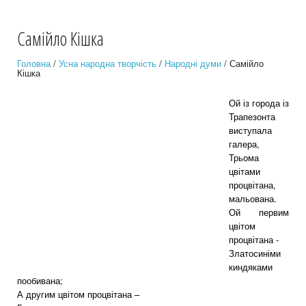
Самійло Кішка
Головна
/
Усна народна творчість
/
Народні думи
/ Самійло
Кішка
Ой із города із
Трапезонта
виступала
галера,
Трьома
цвітами
процвітана,
мальована.
Ой первим
цвітом
процвітана -
Златосиніми
киндяками
пообивана;
А другим цвітом процвітана –