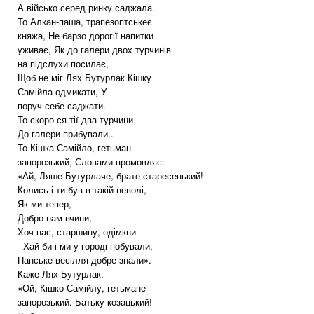
А військо серед ринку саджала.
То Алкан-паша, трапезоптськеє
княжа, Не барзо дорогії напитки
уживає, Як до галери двох турчинів
на підслухи посилає,
Щоб не міг Лях Бутурлак Кішку
Самійла одмикати, У
поруч себе саджати.
То скоро ся тії два турчини
До галери прибували..
То Кішка Самійло, гетьман
запорозький, Словами промовляє:
«Ай, Ляше Бутурлаче, брате старесенький!
Колись і ти був в такій неволі,
Як ми тепер,
Добро нам вчини,
Хоч нас, старшину, одімкни
- Хай би і ми у городі побували,
Панське весілля добре знали».
Каже Лях Бутурлак:
«Ой, Кішко Самійлу, гетьмане
запорозький. Батьку козацький!