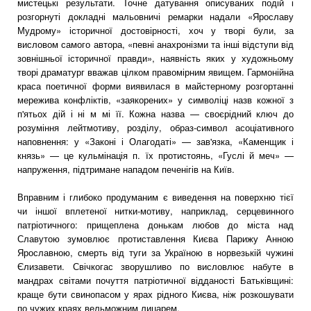
мистецькі результати. Точне датування описуваних подій і
розгорнуті докладні мальовничі ремарки надали «Ярославу
Мудрому» історичної достовірності, хоч у творі були, за
висловом самого автора, «певні анахронізми та інші відступи від
зовнішньої історичної правди», наявність яких у художньому
творі драматург вважав цілком правомірним явищем. Гармонійна
краса поетичної форми виявилася в майстерному розгортанні
мережива конфліктів, «заякорених» у символіці назв кожної з
п'ятьох дій і ні м мі її. Кожна назва — своєрідний ключ до
розуміння лейтмотиву, розділу, образ-символ асоціативного
наповнення: у «Законі і Олагодаті» — зав'язка, «Каменщик і
князь» — це кульмінація п. їх протистоянь, «Гуслі й меч» —
напруження, підтримане нападом печенігів на Київ.
Вправним і глибоко продуманим є виведення на поверхню тієї
чи іншої вплетеної нитки-мотиву, наприклад, серцевинного
патріотичного: прищеплена донькам любов до міста над
Славутою зумовлює протиставлення Києва Парижу Анною
Ярославною, смерть від туги за Україною в норвезькій чужині
Єлизавети. Свічкогас зворушливо по висловлює набуте в
мандрах світами почуття патріотичної відданості Батьківщині:
краще бути свинопасом у ярах рідного Києва, ніж розкошувати
по чужих краях вельможним лицарем.