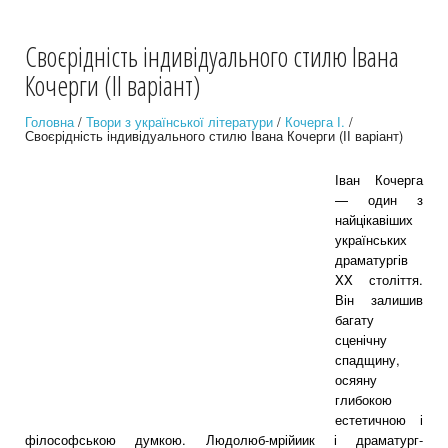
Своєрідність індивідуального стилю Івана
Кочерги (ІІ варіант)
Головна
/
Твори з української літератури
/
Кочерга І.
/
Своєрідність індивідуального стилю Івана Кочерги (ІІ варіант)
Іван Кочерга
— один з
найцікавіших
українських
драматургів
XX століття.
Він залишив
багату
сценічну
спадщину,
осяяну
глибокою
естетичною і
філософською думкою. Людолюб-мрійиик і драматург-