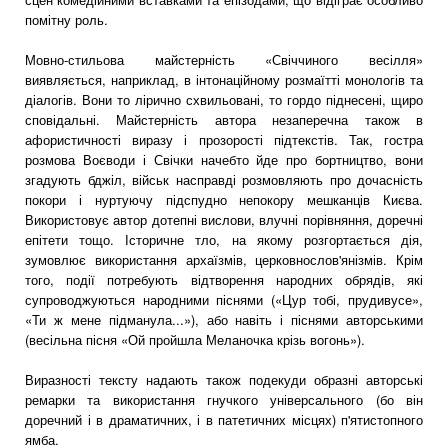
помітну роль.
Мовно-стильова майстерність «Свіччиного весілля»
виявляється, наприклад, в інтонаційному розмаїтті монологів та
діалогів. Вони то лірично схвильовані, то гордо піднесені, щиро
сповідальні. Майстерність автора незаперечна також в
афористичності виразу і прозорості підтекстів. Так, гостра
розмова Воєводи і Свічки начебто йде про бортництво, вони
згадують бджіл, військ насправді розмовляють про дочасність
покори і нуртуючу підспудно непокору мешканців Києва.
Використовує автор дотепні вислови, влучні порівняння, доречні
епітети тощо. Історичне тло, на якому розгортається дія,
зумовлює використання архаїзмів, церковнослов'янізмів. Крім
того, події потребують відтворення народних обрядів, які
супроводжуються народними піснями («Цур тобі, прудивусе»,
«Ти ж мене підманула...»), або навіть і піснями авторськими
(весільна пісня «Ой пройшла Меланочка крізь вогонь»).
Виразності тексту надають також подекуди образні авторські
ремарки та використання гнучкого універсального (бо він
доречний і в драматичних, і в патетичних місцях) п'ятистопного
ямба.