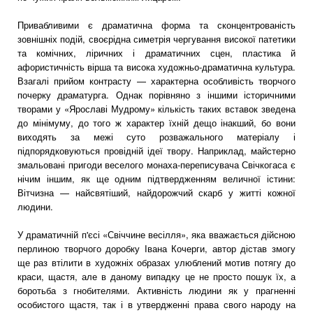
Привабливими є драматична форма та сконцентрованість
зовнішніх подій, своєрідна симетрія чергування високої патетики
та комічних, ліричних і драматичних сцен, пластика й
афористичність вірша та висока художньо-драматична культура.
Взагалі прийом контрасту — характерна особливість творчого
почерку драматурга. Однак порівняно з іншими історичними
творами у «Ярославі Мудрому» кількість таких вставок зведена
до мінімуму, до того ж характер їхній дещо інакший, бо вони
виходять за межі суто розважального матеріалу і
підпорядковуються провідній ідеї твору. Наприклад, майстерно
змальовані пригоди веселого монаха-переписувача Свічкогаса є
нічим іншим, як ще одним підтвердженням величної істини:
Вітчизна — найсвятіший, найдорожчий скарб у житті кожної
людини.
У драматичній п'єсі «Свіччине весілля», яка вважається дійсною
перлиною творчого доробку Івана Кочерги, автор дістав змогу
ще раз втілити в художніх образах улюблений мотив потягу до
краси, щастя, але в даному випадку це не просто пошук їх, а
боротьба з гнобителями. Активність людини як у прагненні
особистого щастя, так і в утвердженні права свого народу на