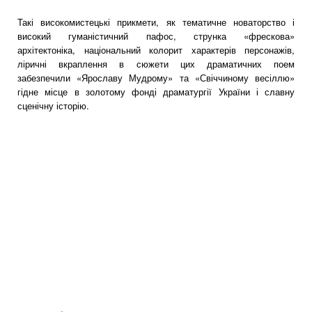
Такі високомистецькі прикмети, як тематичне новаторство і
високий гуманістичний пафос, струнка «фрескова»
архітектоніка, національний колорит характерів персонажів,
ліричні вкраплення в сюжети цих драматичних поем
забезпечили «Ярославу Мудрому» та «Свіччиному весіллю»
гідне місце в золотому фонді драматургії України і славну
сценічну історію.