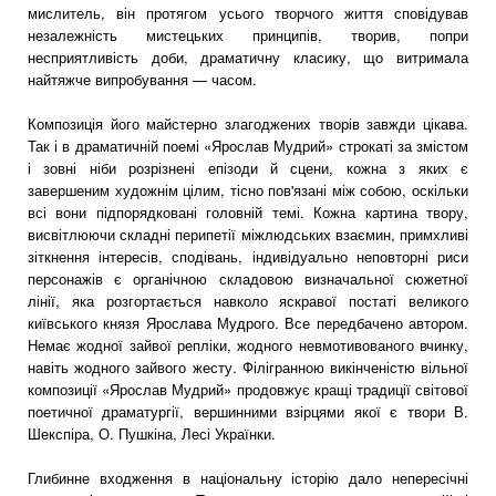
мислитель, він протягом усього творчого життя сповідував
незалежність мистецьких принципів, творив, попри
несприятливість доби, драматичну класику, що витримала
найтяжче випробування — часом.
Композиція його майстерно злагоджених творів завжди цікава.
Так і в драматичній поемі «Ярослав Мудрий» строкаті за змістом
і зовні ніби розрізнені епізоди й сцени, кожна з яких є
завершеним художнім цілим, тісно пов'язані між собою, оскільки
всі вони підпорядковані головній темі. Кожна картина твору,
висвітлюючи складні перипетії міжлюдських взаємин, примхливі
зіткнення інтересів, сподівань, індивідуально неповторні риси
персонажів є органічною складовою визначальної сюжетної
лінії, яка розгортається навколо яскравої постаті великого
київського князя Ярослава Мудрого. Все передбачено автором.
Немає жодної зайвої репліки, жодного невмотивованого вчинку,
навіть жодного зайвого жесту. Філігранною викінченістю вільної
композиції «Ярослав Мудрий» продовжує кращі традиції світової
поетичної драматургії, вершинними взірцями якої є твори В.
Шекспіра, О. Пушкіна, Лесі Українки.
Глибинне входження в національну історію дало непересічні