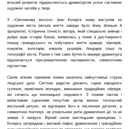
вільний розвиток підкреслюється драматургом усією системою
художніх засобів у творі.
У «Свіччиному весіллі» Іван Кочерга знову виступив як
художник міста (міське життя завжди було йому близьке й
зрозуміле). Історична точність автора, який спеціально вивчав і
добре знав історію Києва, виявилась у поемі в достовірності
показу громадського та побутового життя кравців, зброярів,
кожум'як, золотарів, ковалів, кушнірів, бондарів тощо та
топографії міста. Разом з тим само бутність манери драматурга
відзначається ліро-романтичною наснаженістю, символічним
підтекстом.
Своїм м'яким ліризмом поема зачепила найчутливіші струни
людської душі. Світлою радістю дихають сцени народного
гуляння, привітання молодих, виконання традиційних обрядів,
які сягають ще язичницької свідомості. З тонким тактом і
вибагливим сценічним почуттям автор малює тогочасний
весільний ритуал, не відтворює його в численних деталях, а
символічно поетизує, не уповільнює ритм драматичної дії та не
знімає її напруги. Вірний своїм мистецьким принципам, І.
Кочерга «розряджає» високий пафос драматичних і трагедійних
сцен комедійними вставками та епізодами, що відіграє особливо